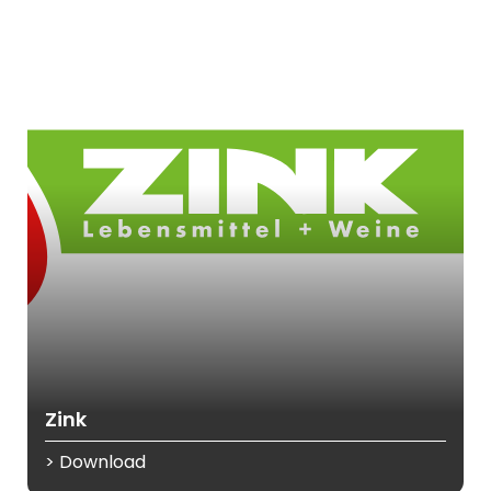
Zink
> Download