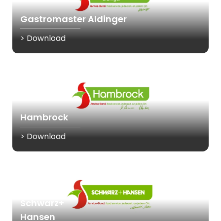
Gastromaster Aldinger
> Download
Hambrock
> Download
Schwarz+
Hansen