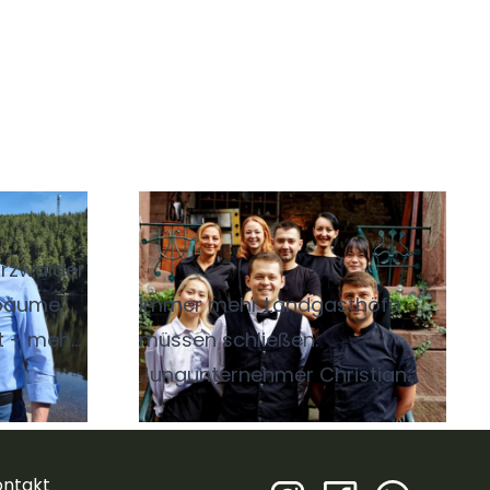
ee
Erfolgreich auf dem
Land
rzwälder
lbäume,
Immer mehr Landgasthöfe
t – mehr
müssen schließen.
Jungunternehmer Christian
. Das
Airich geht einen
anderen Weg:
m großen
Er setzt auf historische
 der
Locations, Event-Dinner,
ontakt