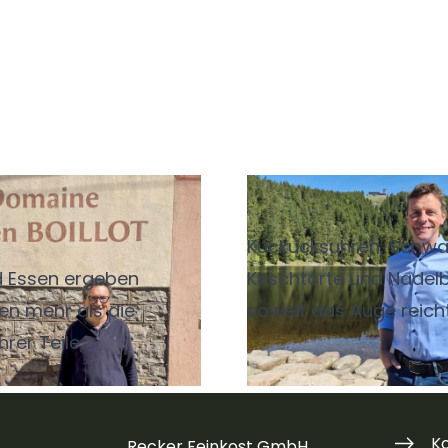
 Regeln, großer
Der König vom S
hmack
Kuckucksuhren, Schwa
 Essen ergeben
Kirschtorte und Nade
n mehr als die
soweit das Auge reich
rer Teile,
Schwarzwald als am
setzt sie sind gut
Mummelsee geht nicht
der abgestimmt. Die
spürt man nicht nur i
 Kombination hebt
Souvenirshop, auch in
K
Recker Feinkost GmbH