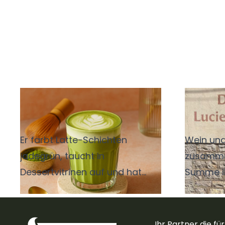
Matcha - der grüne
Kleine
Dauerbrenner
Gesc
Er färbt Latte-Schichten
Wein und
jadegrün, taucht in
zusamme
Dessertvitrinen auf und hat
Summe ih
Smoothies und Bowls längst
vorausge
hinter sich gelassen. Für ihn
aufeinan
steht die jüngere Generation
richtige
Ihr Partner die für