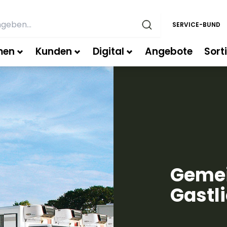
SERVICE-BUND
men
Kunden
Digital
Angebote
Sort
Geme
Gastli