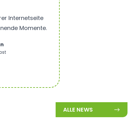
.
er Internetseite
annende Momente.
in
ost
ALLE NEWS